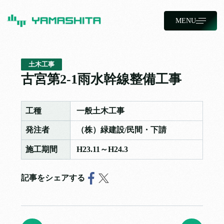
MENU
土木工事
古宮第2-1雨水幹線整備工事
工種
一般土木工事
発注者
（株）緑建設/民間・下請
施工期間
H23.11～H24.3
記事をシェアする