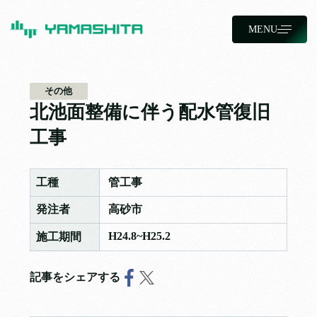
MENU
その他
北池面整備に伴う配水管復旧
工事
工種
管工事
発注者
高砂市
H24.8~H25.2
施工期間
記事をシェアする