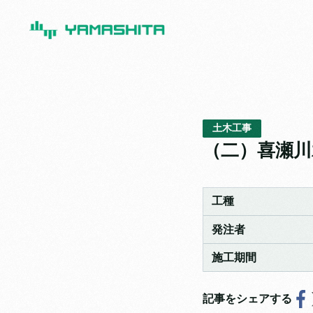
土木工事
（二）喜瀬川
工種
発注者
施工期間
記事をシェアする