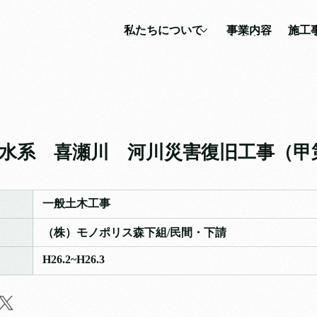
私たちについて
事業内容
施工
私たちについて
事業内容
施工
社長の想い
土木工事
企業理念
建築工事
会社沿革
その他
水系 喜瀬川 河川災害復旧工事（甲第
会社概要
一般土木工事
（株）モノポリス森下組/民間・下請
H26.2~H26.3