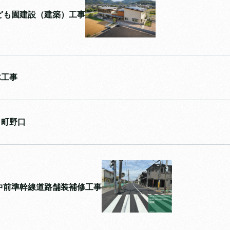
ども園建設（建築）工事
体工事
口町野口
中前準幹線道路舗装補修工事