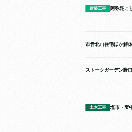
阿弥陀こ
建築工事
市営北山住宅ほか解
ストークガーデン野
塩市・宝
土木工事