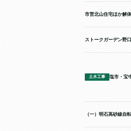
市営北山住宅ほか解
ストークガーデン野
塩市・宝
土木工事
（一）明石高砂線自転