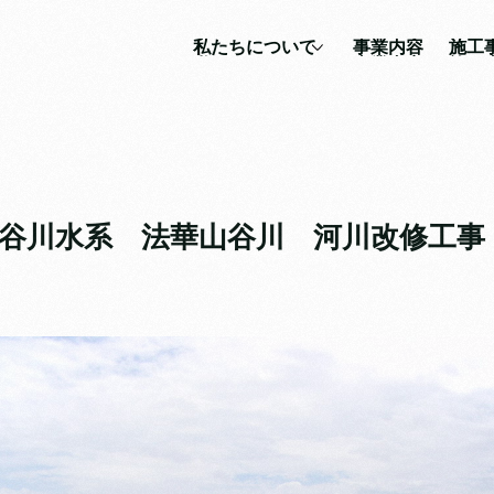
私たちについて
事業内容
施工
私たちについて
事業内容
施工
社長の想い
土木工事
企業理念
建築工事
会社沿革
その他
谷川水系 法華山谷川 河川改修工事
会社概要