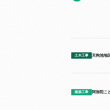
天狗池地
土木工事
阿弥陀こ
建築工事