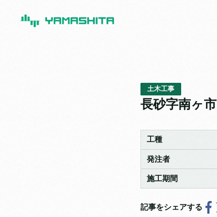
土木工事
長砂字南ヶ市
工種
発注者
施工期間
記事をシェアする