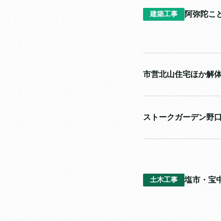
阿弥陀こ
建築工事
市営北山住宅ほか解
ストークガーデン野
塩市・宝
土木工事