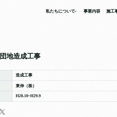
私たちについて
事業内容
施工
私たちについて
事業内容
施工
社長の想い
土木工事
企業理念
建築工事
会社沿革
その他
団地造成工事
会社概要
造成工事
東伸（株）
H28.10~H29.9