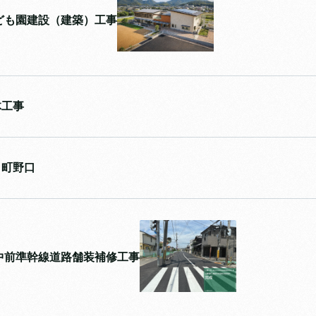
ども園建設（建築）工事
体工事
口町野口
中前準幹線道路舗装補修工事