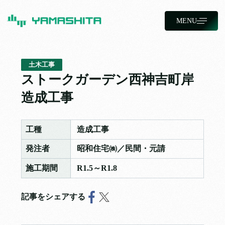
MENU
土木工事
ストークガーデン西神吉町岸
造成工事
工種
造成工事
発注者
昭和住宅㈱／民間・元請
施工期間
R1.5～R1.8
記事をシェアする