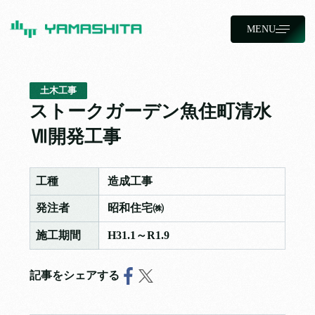
MENU
土木工事
ストークガーデン魚住町清水
Ⅶ開発工事
工種
造成工事
発注者
昭和住宅㈱
施工期間
H31.1～R1.9
記事をシェアする